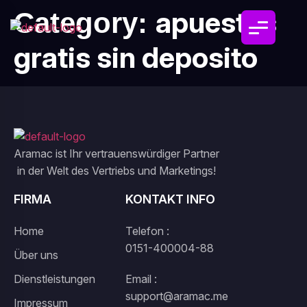
apuestas
Category:
gratis sin deposito
Aramac ist Ihr vertrauenswürdiger Partner
in der Welt des Vertriebs und Marketings!
FIRMA
KONTAKT INFO
Home
Telefon :
0151-400004-88
Über uns
Dienstleistungen
Email :
support@aramac.me
Impressum