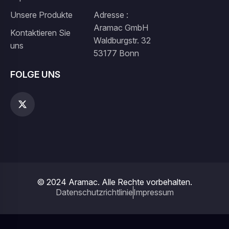
Unsere Produkte
Adresse :
Aramac GmbH
Kontaktieren Sie
Waldburgstr. 32
uns
53177 Bonn
FOLGE UNS
© 2024 Aramac. Alle Rechte vorbehalten.
Datenschutzrichtlinie
Impressum